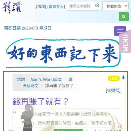
[
精讚
] [
會員登入
]
現在日期
2026/8/9 星期日
Toggl
navig
1632
精讚
Axer's World首頁
廢
洗腦廢文
錢再賺了就有？
[
無邊框
]
錢再賺了就有？
“
對多數人而言每一份收入都需要付出勞力與時間，
„
而勞力，還有那寶貴的時間，每個人一輩子都有限