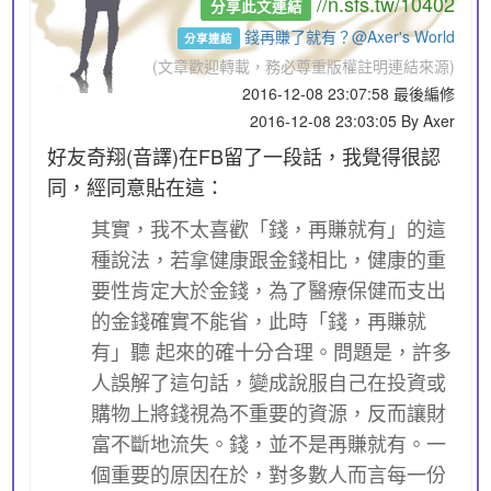
//n.sfs.tw/10402
分享此文連結
錢再賺了就有？@Axer's World
分享連結
(文章歡迎轉載，務必尊重版權註明連結來源)
2016-12-08 23:07:58 最後編修
2016-12-08 23:03:05 By Axer
好友奇翔(音譯)在FB留了一段話，我覺得很認
同，經同意貼在這：
其實，我不太喜歡「錢，再賺就有」的這
種說法，若拿健康跟金錢相比，健康的重
要性肯定大於金錢，為了醫療保健而支出
的金錢確實不能省，此時「錢，再賺就
有」聽 起來的確十分合理。問題是，許多
人誤解了這句話，變成說服自己在投資或
購物上將錢視為不重要的資源，反而讓財
富不斷地流失。錢，並不是再賺就有。一
個重要的原因在於，對多數人而言每一份