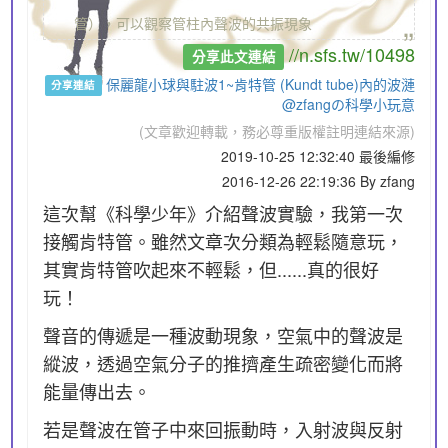
„
管），可以觀察管柱內聲波的共振現象
//n.sfs.tw/10498
分享此文連結
保麗龍小球與駐波1~肯特管 (Kundt tube)內的波漣
分享連結
@zfangの科學小玩意
(文章歡迎轉載，務必尊重版權註明連結來源)
2019-10-25 12:32:40 最後編修
2016-12-26 22:19:36 By zfang
這次幫《科學少年》介紹聲波實驗，我第一次
接觸肯特管。雖然文章次分類為輕鬆隨意玩，
其實肯特管吹起來不輕鬆，但......真的很好
玩！
聲音的傳遞是一種波動現象，空氣中的聲波是
縱波，透過空氣分子的推擠產生疏密變化而將
能量傳出去。
若是聲波在管子中來回振動時，入射波與反射