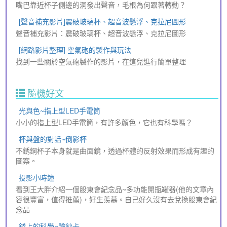
嘴巴靠近杯子側邊的洞發出聲音，毛根為何跟著轉動？
[聲音補充影片]震破玻璃杯、超音波懸浮、克拉尼圖形
聲音補充影片：震破玻璃杯、超音波懸浮、克拉尼圖形
[網路影片整理] 空氣砲的製作與玩法
找到一些關於空氣砲製作的影片，在這兒進行簡單整理
隨機好文
光與色~指上型LED手電筒
小小的指上型LED手電筒，有許多顏色，它也有科學嗎？
杯與盤的對話~倒影杯
不銹鋼杯子本身就是曲面鏡，透過杯體的反射效果而形成有趣的
圖案。
投影小時鐘
看到王大胖介紹一個股東會紀念品~多功能開瓶罐器(他的文章內
容很豐富，值得推薦)，好生羨慕。自己好久沒有去兌換股東會紀
念品
錢上的科學~驗鈔卡