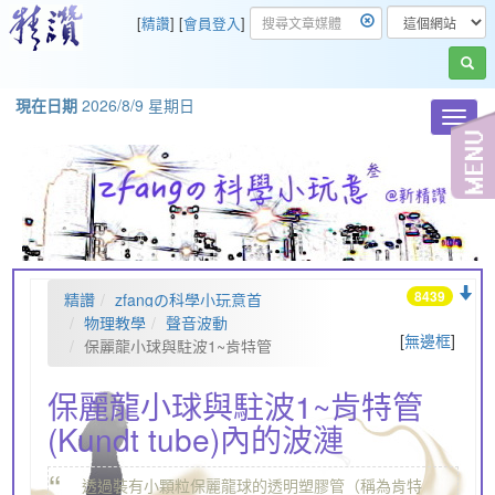
[
精讚
] [
會員登入
]
現在日期
2026/8/9 星期日
Toggl
navig
8439
精讚
zfangの科學小玩意首
頁
物理教學
聲音波動
[
無邊框
]
保麗龍小球與駐波1~肯特管
(Kundt tube)內的波漣
保麗龍小球與駐波1~肯特管
(Kundt tube)內的波漣
“
透過裝有小顆粒保麗龍球的透明塑膠管（稱為肯特