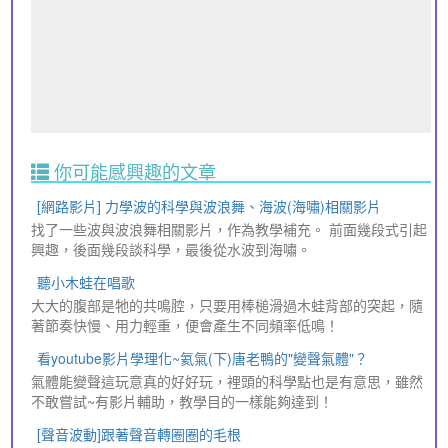
你可能感興趣的文章
[網路影片] 力學波的科學與波浪舞、海波(海嘯)相關影片
找了一些波與波浪舞相關影片，作為教學補充。 前面幾段式引起
興趣，後面幾段談科學，最後從水波到海嘯。
聽小木蛙在唱歌
大大的腹部是牠的共鳴腔，只要用棒槌滑過木蛙背部的突起，隨
著節奏快慢、用力輕重，便會產生不同頻率低鳴！
看youtube影片學理化~氦氣(下)唐老鴨的"變聲氣體"？
氣體能變聲這玩意真的好好玩，裡頭的科學點也是有意思，雖然
不敢嘗試~有影片輔助，教學目的一樣能夠達到！
[聲音波動]跟著聲音轉圈圈的毛根