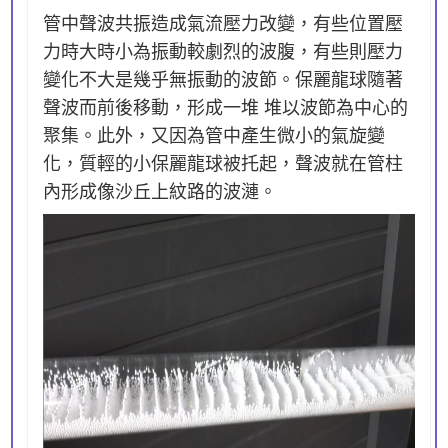
管中聲波共振造成氣流壓力改變，有些位置壓
力時大時小為振動較劇烈的波腹，有些則壓力
變化不大是幾乎無振動的波節。保麗龍球隨著
聲波而前後移動，形成一堆 堆以波節為中心的
聚集。此外，又因為管中產生微小的氣旋變
化，質輕的小保麗龍球被托起，聲波就在管柱
內形成像沙丘上紋路的波漣。