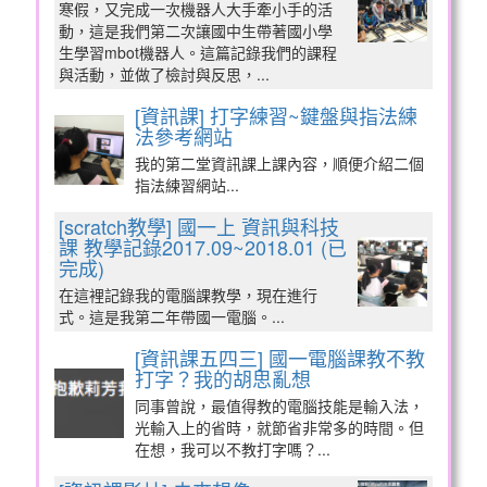
寒假，又完成一次機器人大手牽小手的活
動，這是我們第二次讓國中生帶著國小學
生學習mbot機器人。這篇記錄我們的課程
與活動，並做了檢討與反思，...
[資訊課] 打字練習~鍵盤與指法練
法參考網站
我的第二堂資訊課上課內容，順便介紹二個
指法練習網站...
[scratch教學] 國一上 資訊與科技
課 教學記錄2017.09~2018.01 (已
完成)
在這裡記錄我的電腦課教學，現在進行
式。這是我第二年帶國一電腦。...
[資訊課五四三] 國一電腦課教不教
打字？我的胡思亂想
同事曾說，最值得教的電腦技能是輸入法，
光輸入上的省時，就節省非常多的時間。但
在想，我可以不教打字嗎？...