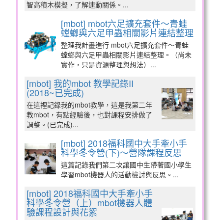
智高積木模擬，了解連動關係。...
[mbot] mbot六足擴充套件～青蛙
螳螂與六足甲蟲相關影片連結整理
整理我計畫進行 mbot六足擴充套件～青蛙
螳螂與六足甲蟲相關影片連結整理。（尚未
實作，只是資源整理與想法）...
[mbot] 我的mbot 教學記錄II
(2018~已完成)
在這裡記錄我的mbot教學，這是我第二年
教mbot，有點經驗後，也對課程安排做了
調整。(已完成)...
[mbot] 2018福科國中大手牽小手
科學冬令營(下)～營隊課程反思
這篇記錄我們第二次讓國中生帶著國小學生
學習mbot機器人的活動檢討與反思。...
[mbot] 2018福科國中大手牽小手
科學冬令營（上）mbot機器人體
驗課程設計與花絮