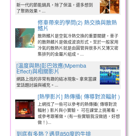
新一代的節能鍋具，除了保溫，還多想到
了聚熱效果。...
修車帶來的學問(2) 熱交換與散熱
鰭片
散熱鰭片是空氣冷熱交換的重要關鍵，車子
的散熱鳍片是做成波浪形式。至於一般家用
冷氣的散熱片就是由圓管與很多片又薄又密
集排列的金屬片組成。...
[溫度與熱]彭巴效應(Mpemba
Effect)與相關影片
網路上找的非常有趣的結冰現象~ 拿來當課
堂話題討論與補充。...
[熱學影片] 熱傳播( 傳導對流輻射 )
上網找了一些可以參考的熱傳播( 傳導對流
輻射 ) 影片與小實驗。 可在課堂上挑著看，
或參考跟著做。(有一些實驗我沒做過，好想
做！)...
到底有多熱？遇見850度的牛排