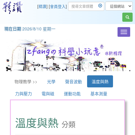
[
精讚
] [
會員登入
]
現在日期
2026/8/10 星期一
Toggl
navig
物理教學 >>
光學
聲音波動
溫度與熱
力與壓力
電與磁
運動功能
基本測量
溫度與熱
分類