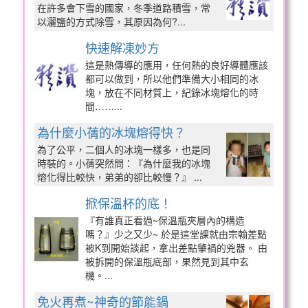
在許多會下雪的國家，冬季道路積雪，常
以灑鹽的方式除雪，其原因為何?...
快速解凍妙方
這是熱傳導的應用，任何熱的良好導體應該
都可以做到，所以他們準備大小相同的冰
塊，放在不同材質上，紀錄冰塊熔化的時
間……...
為什麼小蒨的冰塊熔得快？
為了公平，二個人的冰塊一樣多，也是同
時裝的。小蒨突然問：『為什麼我的冰塊
熔化得比較快，弟弟的卻比較慢？』 ...
掀保溫杯的底！
『有誰真正看過~保溫瓶夾層內的構造
嗎？』少之又少~ 於是這堂課就由宗翰差點
被K到開始談起，拿出差點肇禍的兇器。 由
被拆開的保溫瓶底部，果然見到其中玄
機。...
免火再煮~神奇的節能鍋