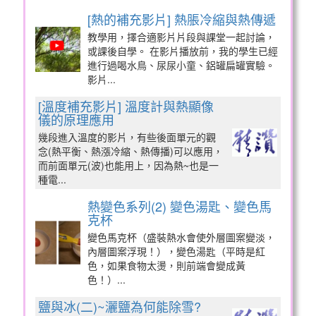
[熱的補充影片] 熱脹冷縮與熱傳遞
教學用，擇合適影片片段與課堂一起討論，
或課後自學。 在影片播放前，我的學生已經
進行過喝水鳥、尿尿小童、鋁罐扁罐實驗。
影片...
[溫度補充影片] 溫度計與熱顯像
儀的原理應用
幾段進入溫度的影片，有些後面單元的觀
念(熱平衡、熱漲冷縮、熱傳播)可以應用，
而前面單元(波)也能用上，因為熱~也是一
種電...
熱變色系列(2) 變色湯匙、變色馬
克杯
變色馬克杯（盛裝熱水會使外層圖案變淡，
內層圖案浮現！），變色湯匙（平時是紅
色，如果食物太燙，則前端會變成黃
色！）...
鹽與冰(二)~灑鹽為何能除雪?