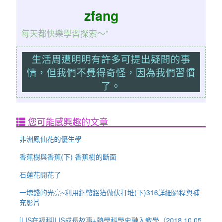
zfang
每天都快樂學習探索～”
生活周遭明明有許多可提出疑問的事
情，但我們不覺得奇怪，因為我們習慣
了。
您可能感興趣的文章
非洲鳳仙花的優生學
香蕉樹與香蕉(下) 香蕉樹的斷面
石蓮花開花了
一塊錢的光亮~利用銅幣鋁箔做伏打堆(下)316詳細過程與補
充影片
[LIS在福科]LIS成長故事+熱學科學史融入教學（2018.10.05