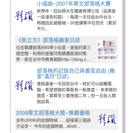
小插曲~2007年華文部落格大賽
新學年，回台師大在職進修博士班（這將是
一段漫長的路），每周一天往返台中台北，
時間因此被壓縮，26堂課集中在四天（累到
不行...
《新立方》部落格搬家日誌
位在精讚部落的科學小玩意，是我的第三
個空間，利用的是瘦河馬精讚部落的框
架，掛在台中市教育網路http://zfang.z...
部落格的記錄自己與書寫自由 (搬
家"滿月"日誌)
連假最後一天回到台中，終於可以碰觸電
腦，希望想做的事能有一點進度。 本來做的
隨意，算算至少要拖個二年；但一旦投入開
始認真...
2009華文部落格大獎~推薦優格
去年(2008)的這個時候……迎接第三個孩
子出世。 今年的這個時候…&hell...