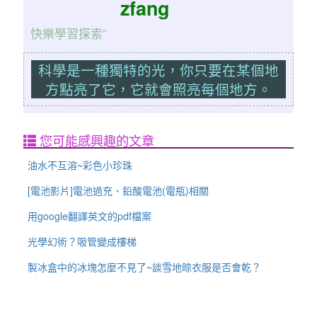
zfang
快樂學習探索”
科學是一種獨特的光，你只要在某個地
方點亮了它，它就會照亮每個地方。
您可能感興趣的文章
油水不互溶~彩色小珍珠
[電池影片]電池過充、鉛酸電池(電瓶)相關
用google翻譯英文的pdf檔案
光學幻術？吸管變成樓梯
製冰盒中的冰塊怎麼不見了~談雪地晾衣服是否會乾？