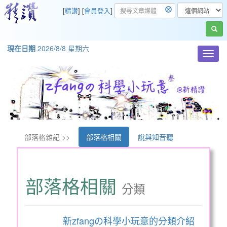
[
精讚
] [
會員登入
]
現在日期
2026/8/8 星期六
Toggl
navig
部落格雜記 >>
部落格相關
說與知音聽
部落格相關
分類
新zfangの科學小玩意的分類介紹