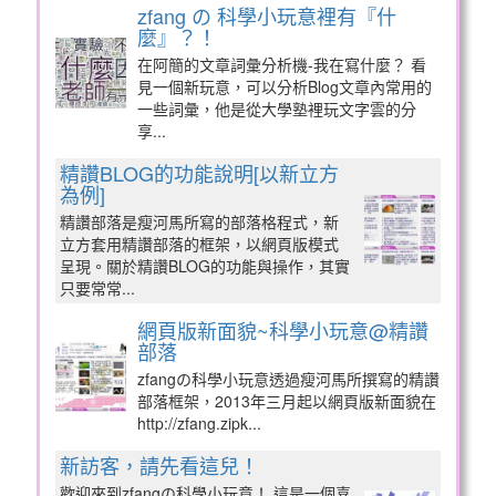
zfang の 科學小玩意裡有『什
麼』？！
在阿簡的文章詞彙分析機-我在寫什麼？ 看
見一個新玩意，可以分析Blog文章內常用的
一些詞彙，他是從大學塾裡玩文字雲的分
享...
精讚BLOG的功能說明[以新立方
為例]
精讚部落是瘦河馬所寫的部落格程式，新
立方套用精讚部落的框架，以網頁版模式
呈現。關於精讚BLOG的功能與操作，其實
只要常常...
網頁版新面貌~科學小玩意@精讚
部落
zfangの科學小玩意透過瘦河馬所撰寫的精讚
部落框架，2013年三月起以網頁版新面貌在
http://zfang.zipk...
新訪客，請先看這兒！
歡迎來到zfangの科學小玩意！ 這是一個喜