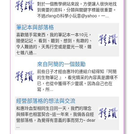
對於一個教學網站來說，方便讓人很快地找
到需要的資料，分類與關鍵字標籤很重要。
不過zfangの科學小玩意@yahoo，一...
筆記本與部落格
喜歡隨手寫東西，我的筆記本一本10元，
隨便記記。 看到、聽到、想到，有趣的、
令人難過的，天馬行空或是靈光一現，雜
七雜八通...
來自阿簡的一個鼓勵
前些日子才經由惠玲的連結介紹得知『阿簡
的生物筆記 』，看完精采的內容真是讚嘆不
已，也從中獲得不少靈感。因為自己也在
寫，所...
經營部落格的想法與交流
和惠玲血型相同生日同一天，我們的理念
與頻率也相當契合~這一年來，我倆各自經
營部落格，為覺得有意義的事而努力~ dear
...