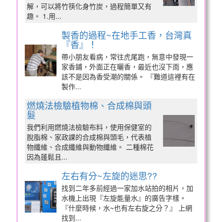
解，可以將竹筷化身竹炭，過程簡單又有
趣。 1.用...
製香的過程~在地手工香，台灣真
『香』！
帶小朋友看病，常往虎尾跑，無意中發現一
家香鋪，外面正在曬香，最近也沒下雨，應
該不是因為香受潮的關係。 『難道這裡有在
製作...
燃燒法檢驗植物棉、合成棉與頭
髮
我們利用燃燒法檢驗布料，使用保健室的
脫脂棉、家政課的合成棉與頭毛，代表植
物纖維、合成纖維與動物纖維。 二種棉花
因為蓬鬆且...
左右有分~左旋的迷思??
找到二年多前經過一家加水站拍的相片，加
水機上出現『左旋能量水』的廣告字樣。
『什麼時候，水~也有左右旋之分？』 上網
找到...