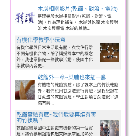
木炭相關影片(乾餾、對流、電池)
整理幾段木炭相關影片(乾餾、對流、電
池)，作為理化補充。 木炭與乾餾 木炭與對
流 木炭與導電 木炭的其他...
有機化學教學小玩意
有機化學與日常生活最有關，衣食住行離
不開有機化合物，除了講授課本中的概念
外，我也常搭配一些教學活動，使國中化
學教學內容更...
乾餾外一章~菜脯也來插一腳
有機物的乾餾實驗，除了課本上的竹筷乾餾
外，我們也用甘蔗渣進行實驗，過程紀錄在
甘蔗渣的乾餾實驗。學生對燒甘蔗渣似乎還
滿有興...
乾餾實驗有感~我們還要再燒有毒
的竹筷嗎？
乾餾實驗是國中生認識有機物的第一個實
驗。將竹筷用鋁箔包起來隔絕空氣加熱分