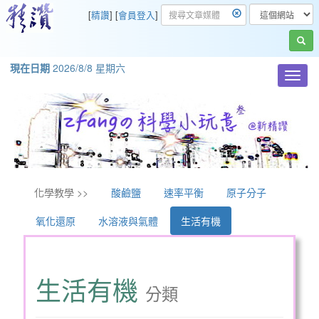
[
精讚
] [
會員登入
]
現在日期
2026/8/8 星期六
Toggl
navig
化學教學 >>
酸鹼鹽
速率平衡
原子分子
氧化還原
水溶液與氣體
生活有機
生活有機
分類