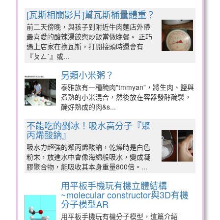
[瓦斯相關影片]幫瓦斯桶量體重？
前二天傍晚，與孩子到附近牛肉麵店外帶
最喜愛的酸辣湯餃與炒飯當做晚餐。 正巧
遇上店家在換瓦斯，打開接頭時還會有
『ㄆㄥˋ』或...
另類小米粥？
泰雅族有一種醃肉"tmmyan"，將生肉、鹽與
煮熟的小米混合，然後放在容器發酵醃製，
醃好熟成的肉&s...
不能吃的剉冰！吸水高分子『聚
丙烯酸鈉』
吸水力超強的聚丙烯酸鈉，乾燥時是白色
粉末，放進水中會像海綿般吸水，變成凝
膠聚合物，能吸收其本身重量800倍。...
用平板手機玩有機立體結構
~molecular constructor與3D有機
分子模型AR
用平板手機玩有機分子模型，這篇介紹