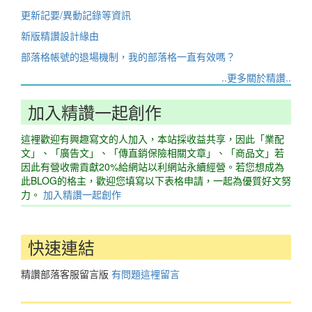
更新記要/異動記錄等資訊
新版精讚設計緣由
部落格帳號的退場機制，我的部落格一直有效嗎？
..更多關於精讚..
加入精讚一起創作
這裡歡迎有興趣寫文的人加入，本站採收益共享，因此「業配
文」、「廣告文」、「傳直銷保險相關文章」、「商品文」若
因此有營收需貢獻20%給網站以利網站永續經營。若您想成為
此BLOG的格主，歡迎您填寫以下表格申請，一起為優質好文努
力。
加入精讚一起創作
快速連結
精讚部落客服留言版
有問題這裡留言