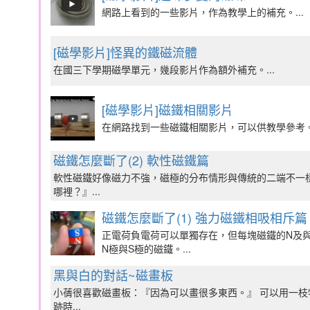
網路上看到的一些影片，作為教學上的補充。...
[磁學影片]怪異的鐵磁流體
在國三下學期磁學單元，幾段影片作為額外補充。...
[磁學影片]磁鐵相關影片
在網路找到一些磁鐵相關影片，可以供教學參考。.
磁鐵怎麼斷了(2) 軟性磁鐵篇
軟性磁鐵好像磁力不強，磁極的分布情形與傳統的二端不一樣
哪裡？』...
磁鐵怎麼斷了(1) 強力磁鐵相吸相斥篇
正電荷負電荷可以單獨存在，但每塊磁鐵的N及
N極與S極的磁鐵。...
黑與白的對話~磁畫板
小蒨很喜歡磁畫板：『因為可以畫很多東西。』 可以用一枝
跡時...