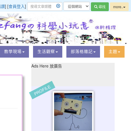
精讚
] [
會員登入
]
尋找
more..
教學現場
生活觀察
部落格雜記
主題
Ads Here 放廣告
PROFILE