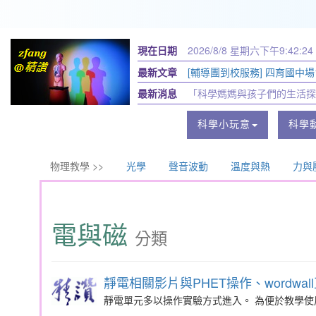
現在日期
2026/8/8 星期六
下午9:42:24
最新文章
[輔導團到校服務] 四育國中場11
最新消息
「科學媽媽與孩子們的生活探
科學小玩意
科學
物理教學 >>
光學
聲音波動
溫度與熱
力與
電與磁
分類
靜電相關影片與PHET操作、wordwal
靜電單元多以操作實驗方式進入。 為便於教學使用，以