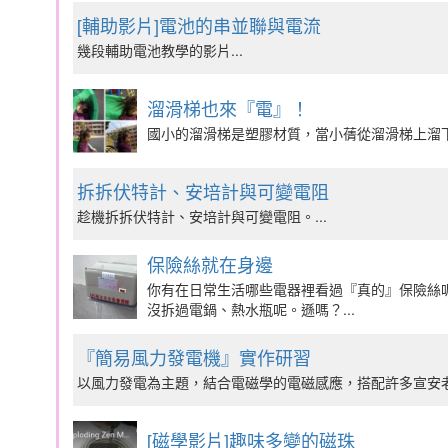
[輔助影片]電池的串並聯與電流
幾段輔助電池教學的影片...
溜滑梯也來『電』！
國小的溜滑梯是塑膠材質，當小蒨從溜滑梯上溜下
拆拆伏特計、安培計與可變電阻
趁機拆拆伏特計、安培計與可變電阻。...
保險絲就在身邊
你有在日常生活哪些電器裡看過『真的』保險絲
沒拆過電鍋、熱水瓶呢。遜嗎？...
『簡易風力發電機』實作研習
以風力發電為主題，結合電磁學的電磁感應，搭配許多宣安老師
[磁學影片]趣味多變的磁珠