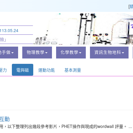
[
3.05.24
險」
動手做
物理教學
化學教學
資訊生物地科
壓力
電與磁
運動功能
基本測量
l互動
下整理列出幾段參考影片，PHET操作與現成的wordwall 評量。 ...