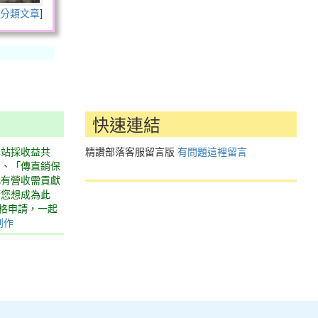
分類文章
]
快速連結
本站採收益共
精讚部落客服留言版
有問題這裡留言
」、「傳直銷保
此有營收需貢獻
若您想成為此
表格申請，一起
創作