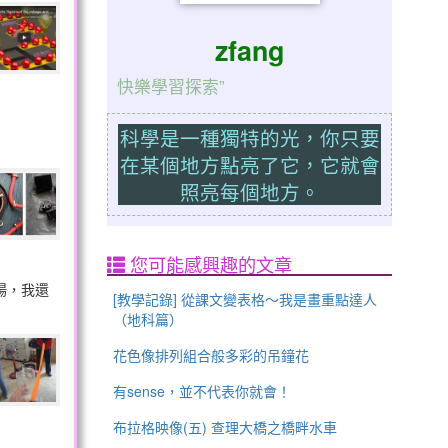
zfang
快樂學習探索”
科學是一種獨特的光，你只要
在某個地方點亮了它，它就會
照亮每個地方。
您可能感興趣的文章
場，我還
[教學記錄] 從課文變表格～我是畫重點達人
（地科篇）
花色像排列組合般多彩的吊鐘花
有sense，並不代表你就會！
布拉格映像(五) 查理大橋之橋畔水車