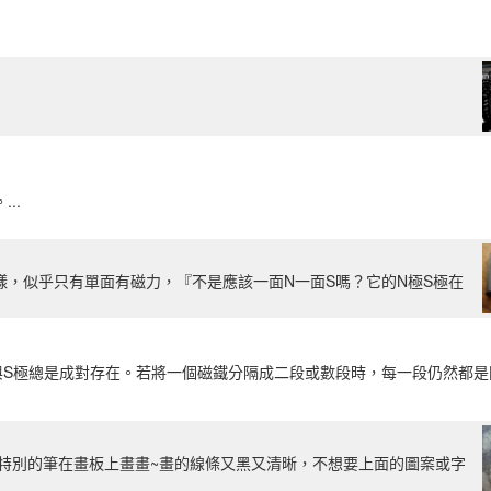
..
，似乎只有單面有磁力，『不是應該一面N一面S嗎？它的N極S極在
與S極總是成對存在。若將一個磁鐵分隔成二段或數段時，每一段仍然都是
特別的筆在畫板上畫畫~畫的線條又黑又清晰，不想要上面的圖案或字