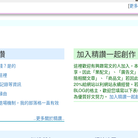
[
更多
讚
加入精讚一起創作
錢？是的
這裡歡迎有興趣寫文的人加入，
享，因此「業配文」、「廣告文
這裡
險相關文章」、「商品文」若因
動記錄等資訊
20%給網站以利網站永續經營。
BLOG的格主，歡迎您填寫以下
緣由
為優質好文努力。
加入精讚一起
退場機制，我的部落格一直有效
..更多關於精讚..