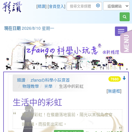
[
精讚
] [
會員登入
]
現在日期
2026/8/10 星期一
Toggl
navig
7680
精讚
zfangの科學小玩意首
頁
物理教學
光學
生活中的彩虹
[
無邊框
]
生活中的彩虹
“
地上有彩虹！在餐廳落地窗前，陽光以某個角度穿
„
過玻璃，而投影出彩虹。