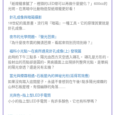
「紙燈籠拿膩了，裡頭的LED燈可以再做什麼變化？」600cc的
光明，在黑暗中比動物造型紙燈籠更好看！
針孔成像與暗箱攝影
18世紀的風景畫，流行用『暗箱』一種工具。它的原理其實就是
針孔成像...
夜市的光學問題~『螢光芭樂』
『為什麼夜市賣的醃漬芭樂，看起來特別亮特別綠？』
福科小光點～在廁所遇見針孔成像(上) 發現篇
此時約下午三點多，陽光由西方天空透入磚孔。 磚孔是方形的，
投射出的亮點卻是圓的~ 男廁牆面上出現排列整齊光點，是單純
的陽光穿透？還是另有玄機？
當光與煙霧相遇~石板屋內的神祕光柱(廷得耳效應)
如果沒有踏入這間屋子，永遠不會想到在午後1點多陽光燦爛的
山林石板屋裡，有個幽靜的角落.......
光與色~指上型LED手電筒
小小的指上型LED手電筒，有許多顏色，它也有科學嗎？