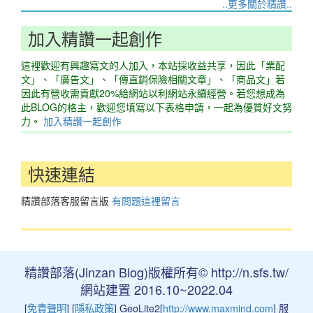
..更多關於精讚..
加入精讚一起創作
這裡歡迎有興趣寫文的人加入，本站採收益共享，因此「業配
文」、「廣告文」、「傳直銷保險相關文章」、「商品文」若
因此有營收需貢獻20%給網站以利網站永續經營。若您想成為
此BLOG的格主，歡迎您填寫以下表格申請，一起為優質好文努
力。
加入精讚一起創作
快速連結
精讚部落客服留言版
有問題這裡留言
精讚部落(Jinzan Blog)版權所有© http://n.sfs.tw/
網站建置 2016.10~2022.04
[
免責聲明
] [
隱私政策
] GeoLite2[
http://www.maxmind.com
] 服