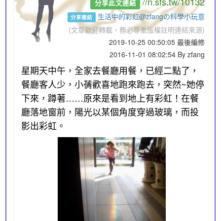
//n.sfs.tw/10132
分享此文連結
生活中的彩虹@zfangの科學小玩意
分享連結
(文章歡迎轉載，務必尊重版權註明連結來源)
2019-10-25 00:50:05 最後編修
2016-11-01 08:02:54 By zfang
星期天中午，全家去餐廳用餐，已經二點了，
餐廳客人少，小蒨歡喜地跑來跑去，突然~她停
下來，蹲著……原來是看到地上有彩虹！在餐
廳落地窗前，陽光以某個角度穿過玻璃，而投
影出彩虹。