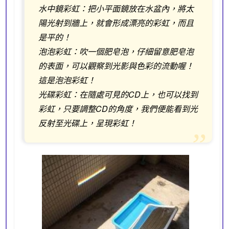
水中鏡彩虹：把小平面鏡放在水盆內，將太
陽光射到牆上，就會形成漂亮的彩虹，而且
是平的！
泡泡彩虹：吹一個肥皂泡，仔細留意肥皂泡
的表面，可以觀察到光影與色彩的流動喔！
這是泡泡彩虹！
光碟彩虹：在隨處可見的CD上，也可以找到
彩虹，只要調整CD的角度，我們便能看到光
反射至光碟上，呈現彩虹！