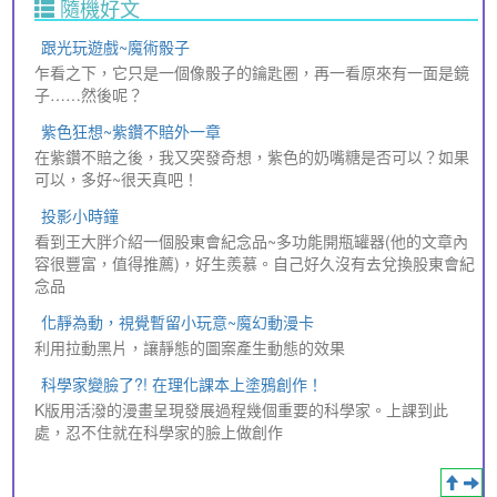
隨機好文
跟光玩遊戲~魔術骰子
乍看之下，它只是一個像骰子的鑰匙圈，再一看原來有一面是鏡
子……然後呢？
紫色狂想~紫鑽不賠外一章
在紫鑽不賠之後，我又突發奇想，紫色的奶嘴糖是否可以？如果
可以，多好~很天真吧！
投影小時鐘
看到王大胖介紹一個股東會紀念品~多功能開瓶罐器(他的文章內
容很豐富，值得推薦)，好生羨慕。自己好久沒有去兌換股東會紀
念品
化靜為動，視覺暫留小玩意~魔幻動漫卡
利用拉動黑片，讓靜態的圖案產生動態的效果
科學家變臉了?! 在理化課本上塗鴉創作！
K版用活潑的漫畫呈現發展過程幾個重要的科學家。上課到此
處，忍不住就在科學家的臉上做創作