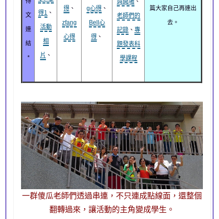
得
與開場
、
得
、
g心得
、
篇大家自己再連出
得1
、
文
老師們的
zfang
Bell心
去。
活動
連
記錄
、
專
心得
得
、
相
結
題發表科
片
、
*
學課程
一群傻瓜老師們透過串連，不只連成點線面，還整個
翻轉過來，讓活動的主角變成學生。