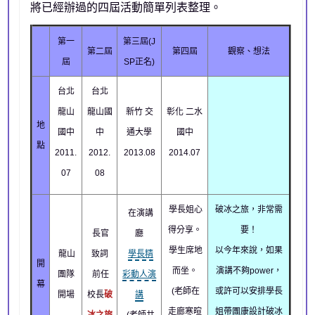
將已經辦過的四屆活動簡單列表整理。
第一
第三屆(J
第二屆
第四屆
觀察、想法
屆
SP正名)
台北
台北
龍山
龍山國
新竹 交
彰化 二水
地
國中
中
通大學
國中
點
2011.
2012.
2013.08
2014.07
07
08
學長姐心
破冰之旅，非常需
在演講
得分享。
要！
長官
廳
學生席地
以今年來說，如果
龍山
致詞
學長精
開
而坐。
演講不夠power，
團隊
前任
彩動人演
幕
(老師在
或許可以安排學長
開場
校長
破
講
走廊寒暄
姐帶團康設計破冰