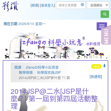
[
精讚
] [
會員登入
]
現在日期
2026/8/10 星期一
Toggl
navig
1633
精讚
zfangの科學小玩意首
頁
教學現場
科學探究與JSP
[
無邊框
]
2014JSP@二水[JSP是什麼？] 第
一屆到第四屆活動整理
2014JSP@二水[JSP是什
麼？] 第一屆到第四屆活動整
理