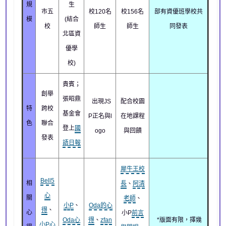
規
生
市五
校120名
校156名
部有資優班學校共
模
(結合
校
師生
師生
同發表
北區資
優學
校)
貴賓；
創舉
張昭鼎
出現JS
配合校園
特
跨校
基金會
P正名與l
在地課程
色
聯合
登上
國
ogo
與回饋
發表
語日報
犀牛王校
Bell5
相
長
、
阿清
心
關
老師
、
小P
、
Oda的心
得
、
心
小P
前言
Oda心
得
、
zfan
*版面有限，擇幾
小P心