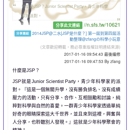
“
什麼是JSP？Junior Scientist Party，青少年科學
„
家的派對。
//n.sfs.tw/10621
分享此文連結
2014JSP@二水[JSP是什麼？] 第一屆到第四屆活
分享連結
動整理@zfangの科學小玩意
(文章歡迎轉載，務必尊重版權註明連結來源)
2017-01-16 09:54:43 最後編修
2017-01-16 09:47:53 By zfang
什麼是JSP？
JSP就是Junior Scientist Party，青少年科學家的派
對。『這是一個無關升學，沒有勝負排名、沒有成績
壓力的活動，只有分享、合作、互相鼓勵和討論，純
粹對科學與自然的喜愛。一群青少年科學家透過單純
好奇的眼睛探索這大千世界，並且來到這裡，興奮與
人分享，也聆聽別人發現。』這就是少年科學聚會的