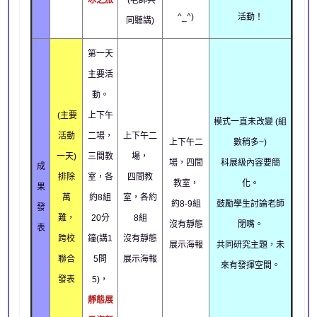
冰之旅
(老師共
^_^)
活動！
同聽講)
第一天
主要活
動。
(主要
上下午
模式一直未改變 (組
活動
二場，
上下午二
上下午二
數稍多~)
一天)
三間教
場，
場，四間
科展級內容要簡
成
排除
室，各
四間教
教室，
化。
果
萬
約8組
室，各約
約8-9組
鼓勵學生討論老師
發
難，
20分
8組
沒有靜態
閉嘴。
表
跨校
鐘(講1
沒有靜態
展示海報
共同研究主題，未
聯合
5問
展示海報
來有發揮空間。
發表
5)，
靜態展