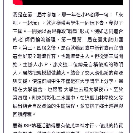
我是在第二屆才參加，那一年在小P老師一句：「來
吧，一起玩」，就這樣帶著學生一同玩下去，參與了
三屆。一開始以為是採取"聯盟"形式。例如志同道合
的老 師們輪流辦理，第一屆第二屆在臺北龍山國
中，第三、四屆之後，是否就輪到臺中新竹臺南宜蘭
甚至屏東？輪流作客，也輪流當主人。但從第三屆開
始，主辦人小 P、彥文這二位總是自稱傻瓜的聰明
人，居然把規模越做越大。結合了交大應化系的資源
與支援，使這群國中生不僅能在大學講堂上分享，還
睡在大學宿舍，也跟著 大學生去逛大學夜市。至於
第四屆，則來到彰化二水國中，在這個山林學校又發
展出結合自然資源的生態課程，並安排了鄉土巡禮與
回饋課程。
要辦JSP這種活動得要有傻瓜精神才行。傻瓜的特質