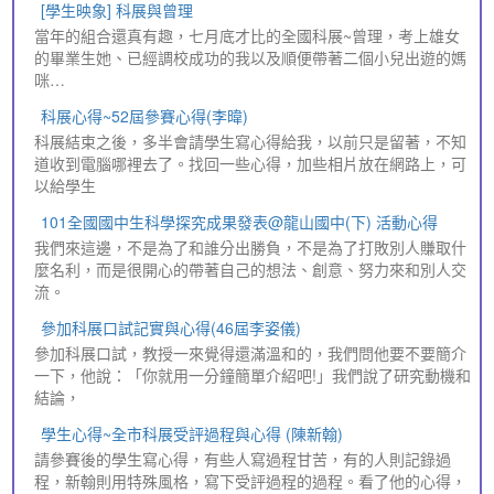
[學生映象] 科展與曾理
當年的組合還真有趣，七月底才比的全國科展~曾理，考上雄女
的畢業生她、已經調校成功的我以及順便帶著二個小兒出遊的媽
咪…
科展心得~52屆參賽心得(李暐)
科展結束之後，多半會請學生寫心得給我，以前只是留著，不知
道收到電腦哪裡去了。找回一些心得，加些相片放在網路上，可
以給學生
101全國國中生科學探究成果發表@龍山國中(下) 活動心得
我們來這邊，不是為了和誰分出勝負，不是為了打敗別人賺取什
麼名利，而是很開心的帶著自己的想法、創意、努力來和別人交
流。
參加科展口試記實與心得(46屆李姿儀)
參加科展口試，教授一來覺得還滿溫和的，我們問他要不要簡介
一下，他說：「你就用一分鐘簡單介紹吧!」我們說了研究動機和
結論，
學生心得~全市科展受評過程與心得 (陳新翰)
請參賽後的學生寫心得，有些人寫過程甘苦，有的人則記錄過
程，新翰則用特殊風格，寫下受評過程的過程。看了他的心得，