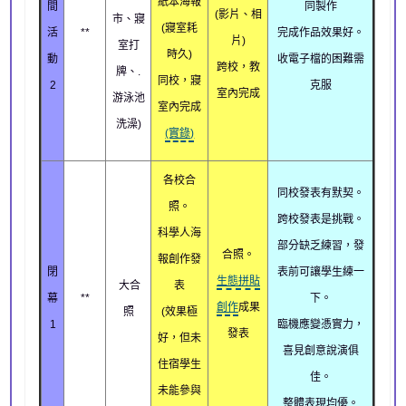
紙本海報
間
同製作
(影片、相
市、寢
(寢室耗
活
**
完成作品效果好。
片)
室打
時久)
動
收電子檔的困難需
跨校，教
牌、.
同校，寢
2
克服
室內完成
游泳池
室內完成
洗澡)
(實錄)
各校合
同校發表有默契。
照。
跨校發表是挑戰。
科學人海
部分缺乏練習，發
合照。
報創作發
閉
表前可讓學生練一
生態拼貼
大合
表
幕
**
下。
創作
成果
照
(效果極
1
臨機應變憑實力，
發表
好，但未
喜見創意說演俱
住宿學生
佳。
未能參與
整體表現均優。