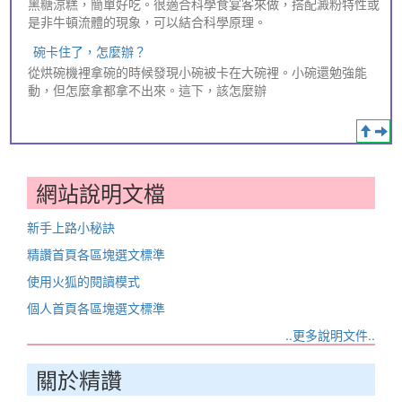
黑糖涼糕，簡單好吃。很適合科學食宴客來做，搭配澱粉特性或
是非牛頓流體的現象，可以結合科學原理。
碗卡住了，怎麼辦？
從烘碗機裡拿碗的時候發現小碗被卡在大碗裡。小碗還勉強能
動，但怎麼拿都拿不出來。這下，該怎麼辦
網站說明文檔
新手上路小秘訣
精讚首頁各區塊選文標準
使用火狐的閱讀模式
個人首頁各區塊選文標準
..更多說明文件..
關於精讚