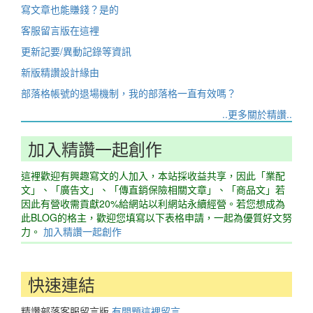
寫文章也能賺錢？是的
客服留言版在這裡
更新記要/異動記錄等資訊
新版精讚設計緣由
部落格帳號的退場機制，我的部落格一直有效嗎？
..更多關於精讚..
加入精讚一起創作
這裡歡迎有興趣寫文的人加入，本站採收益共享，因此「業配
文」、「廣告文」、「傳直銷保險相關文章」、「商品文」若
因此有營收需貢獻20%給網站以利網站永續經營。若您想成為
此BLOG的格主，歡迎您填寫以下表格申請，一起為優質好文努
力。
加入精讚一起創作
快速連結
精讚部落客服留言版
有問題這裡留言