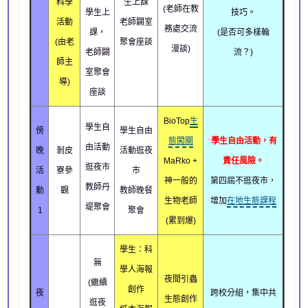
科學
生上課
(老師在教
學生上
技巧。
活動
老師闢室
務處交流
課，
(是否可多樣輪
(由老
聚會座談
漫談)
老師闢
流？)
師主
室聚會
導)
座談
BioTop
生
學生自
傍
學生自由
態闖關
學生自由活動，有
由活動
晚
剝皮
活動逛夜
MaRko +
責任風險。
逛夜市
活
寮參
市
神一般的
第四屆不逛夜市，
教師丹
動
觀
教師晚餐
生物老師
增加
在地生態課程
堤聚會
1
聚會
(累到爆)
學生：科
無
學人海報
夜間引蟲
(繼續
創作
夜
跨校分組，集中共
生態創作
逛夜