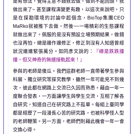
是有想法，覺得主意不錯就去做，做到不能回頭，就
做出來了~ 甚至課程演變更有趣，以這次來說吧，只
是在探勘環境的討論中起個念，BioTop集團CEO
MaRko就被推下去做，然後~~一場精彩的生態課程
就做出來了。佩服的是沒有預設立場預期結果，做錯
也沒再怕，總是邊作邊修正，修正到沒有人知道曾經
狀況連連緊張萬分。如同彥文說的：
『總是跌跌撞
撞，但又神奇的無縫接軌起來！』
參與的老師是傻瓜。我們這群老師一直帶著學生參與
科展、獨立研究等探究教學，雖然一年可能見不到幾
次，彼此都在網路上交流已久因而熟悉。藉由一年一
度聯合發表，一方面讓學生與學生交流，互相了解各
自研究，知道自己在研究路上不孤單。每組上臺同學
都是經歷了一段漫長心苦的研究路，也被科學怪人型
的老師鞭策。另一方面，老師們則藉此機會一年一會
交換心得。