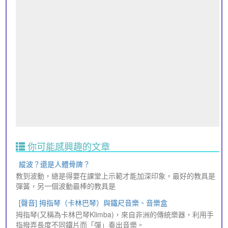
你可能感興趣的文章
縱波？還是人體骨牌？
教到波動，總是得要在課堂上示範才能加深印象，最好的教具是
彈簧，另一個波動最棒的教具是
[聲音] 拇指琴（卡林巴琴）與鐵尺音樂、音樂盒
拇指琴(又稱為卡林巴琴Klimba)，來自非洲的傳統樂器，利用手
指撥弄長度不同鐵片而「彈」奏出音樂。