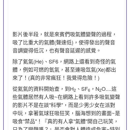
影片後半段，就是來賓們吸氣體變聲的過程，
吸了比重大的氣體(聲速低)，使得發出的聲音
音調變得低沉，也有聲音延遲的感覺。
除了氦氣(He)、SF6，網路上還看到奇怪的氣
體，例如可燃的氫氣，甚至連吸氙氣(Xe)都出
來了！(真的非常瘋狂！我覺得危險！)
從氦氣的資料開始查，到H
、SF
，N
O....這
2
6
2
些氣體居然有人吸~在網路上看到許多吸氣變聲
的影片不是在談"科學"，而是少男少女在派對
中玩，拿著氣球狂吸狂笑，腦海想到的畫面~是
吸食"禁品"！『真的有人拿"氣體"開自己玩笑，
只為了變聲嗎？』是否會對人體造成危害~特別