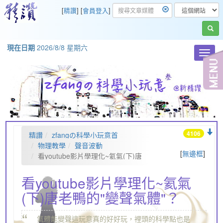
[
精讚
] [
會員登入
]
現在日期
2026/8/8 星期六
Toggl
navig
4106
精讚
zfangの科學小玩意首
頁
物理教學
聲音波動
[
無邊框
]
看youtube影片學理化~氦氣(下)唐
老鴨的"變聲氣體"？
看youtube影片學理化~氦氣
(下)唐老鴨的"變聲氣體"？
“
氣體能變聲這玩意真的好好玩，裡頭的科學點也是