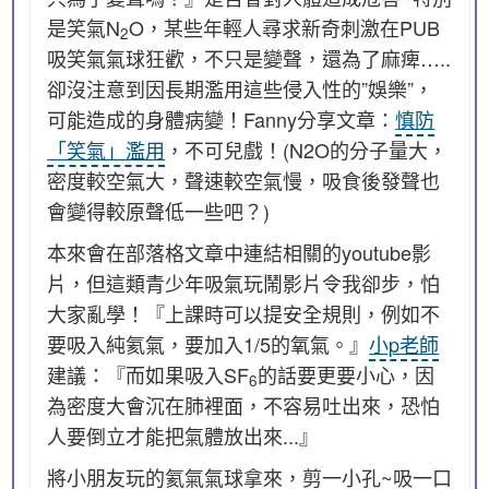
是笑氣N
O，某些年輕人尋求新奇刺激在PUB
2
吸笑氣氣球狂歡，不只是變聲，還為了麻痺…..
卻沒注意到因長期濫用這些侵入性的”娛樂”，
可能造成的身體病變！Fanny分享文章：
慎防
「笑氣」濫用
，不可兒戲！(N2O的分子量大，
密度較空氣大，聲速較空氣慢，吸食後發聲也
會變得較原聲低一些吧？)
本來會在部落格文章中連結相關的youtube影
片，但這類青少年吸氣玩鬧影片令我卻步，怕
大家亂學！『上課時可以提安全規則，例如不
要吸入純氦氣，要加入1/5的氧氣。』
小p老師
建議：『而如果吸入SF
的話要更要小心，因
6
為密度大會沉在肺裡面，不容易吐出來，恐怕
人要倒立才能把氣體放出來...』
將小朋友玩的氦氣氣球拿來，剪一小孔~吸一口