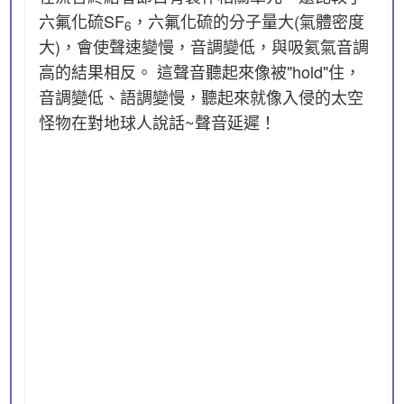
六氟化硫SF
，六氟化硫的分子量大(氣體密度
6
大)，會使聲速變慢，音調變低，與吸氦氣音調
高的結果相反。 這聲音聽起來像被"hold"住，
音調變低、語調變慢，聽起來就像入侵的太空
怪物在對地球人說話~聲音延遲！