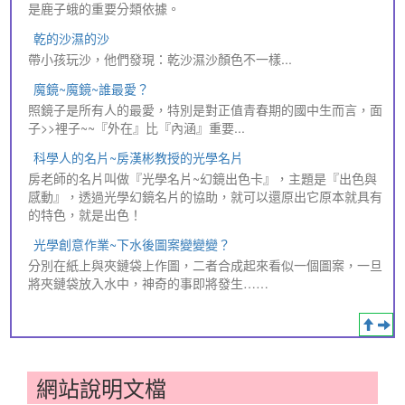
是鹿子蛾的重要分類依據。
乾的沙濕的沙
帶小孩玩沙，他們發現：乾沙濕沙顏色不一樣...
魔鏡~魔鏡~誰最愛？
照鏡子是所有人的最愛，特別是對正值青春期的國中生而言，面
子>>裡子~~『外在』比『內涵』重要...
科學人的名片~房漢彬教授的光學名片
房老師的名片叫做『光學名片~幻鏡出色卡』，主題是『出色與
感動』，透過光學幻鏡名片的協助，就可以還原出它原本就具有
的特色，就是出色！
光學創意作業~下水後圖案變變變？
分別在紙上與夾鏈袋上作圖，二者合成起來看似一個圖案，一旦
將夾鏈袋放入水中，神奇的事即將發生……
網站說明文檔