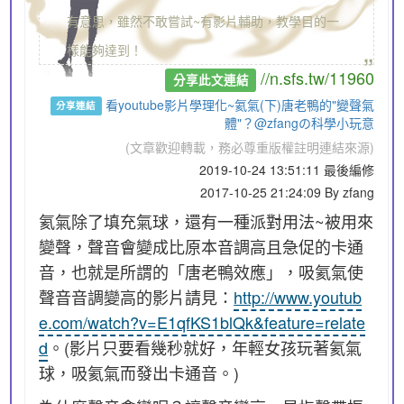
有意思，雖然不敢嘗試~有影片輔助，教學目的一
„
樣能夠達到！
//n.sfs.tw/11960
分享此文連結
看youtube影片學理化~氦氣(下)唐老鴨的"變聲氣
分享連結
體"？@zfangの科學小玩意
(文章歡迎轉載，務必尊重版權註明連結來源)
2019-10-24 13:51:11 最後編修
2017-10-25 21:24:09 By zfang
氦氣除了填充氣球，還有一種派對用法~被用來
變聲，聲音會變成比原本音調高且急促的卡通
音，也就是所謂的「唐老鴨效應」，吸氦氣使
聲音音調變高的影片請見：
http://www.youtub
e.com/watch?v=E1qfKS1blQk&feature=relate
d
。(影片只要看幾秒就好，年輕女孩玩著氦氣
球，吸氦氣而發出卡通音。)