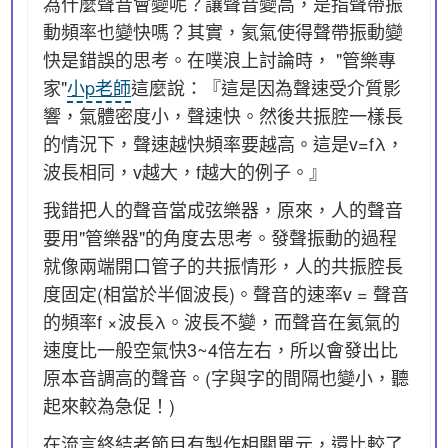
為什麼聲音會變呢？讓聲音變高，是指聲帶振
動頻率也變快嗎？其實，氦氣使得聲帶振動變
快是錯誤的思考。在噗浪上討論時， "管樂專
家"
小p老師
這麼說：『這是因為聲速受介質影
響，氣體密度小，聲速快。然後共振腔一樣長
的情況下，聲速越快頻率要越高。這是v=fλ，
波長相同，v越大，f越大的例子。』
我錯把人的聲音當成弦樂器，原來，人的聲音
要用"管樂器"的角度去思考。發聲振動的過程
就像兩端開口管子的共振情形，人的共振腔長
度固定(相當於半個波長)。聲音的速率v = 聲音
的頻率f ×波長λ。波長不變，而聲音在氦氣的
速度比一般空氣快3~4倍左右，所以會發出比
原本音調高的聲音。(字與字的間隔也變小，聽
起來較為急促！)
在流言終結者節目有製作相關單元，還比較了