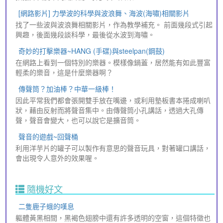
[網路影片] 力學波的科學與波浪舞、海波(海嘯)相關影片
找了一些波與波浪舞相關影片，作為教學補充。 前面幾段式引起
興趣，後面幾段談科學，最後從水波到海嘯。
奇妙的打擊樂器~HANG (手碟)與steelpan(鋼鼓)
在網路上看到一個特別的樂器。模樣像鍋蓋，居然能有如此豐富
輕柔的樂音，這是什麼樂器啊？
傳聲筒？加油棒？中華一級棒！
因此平常我們都會張開雙手放在嘴邊，或利用墊板書本捲成喇叭
狀，藉由反射而將聲音集中。由傳聲筒小孔講話，透過大孔傳
聲，聲音會變大，也可以說它是擴音筒。
聲音的遊戲~回聲桶
利用洋芋片的罐子可以製作有意思的聲音玩具，對著罐口講話，
會出現令人意外的效果喔。
隨機好文
二隻鹿子蛾的嘆息
軀體黃黑相間，黑褐色翅膀中還有許多透明的空窗，這個特徵也