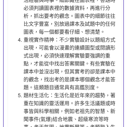
必須判讀圖表裡的數據資料，再進行分
析，抓出要考的觀念。圖表中的細節往往
比文字豐富，別放過課本及試題中的任何
圖表，每一個都要看仔細、想清楚。
重視實作精神：不少實驗設計以題組方式
出現，可能會以漫畫的連續圖型或閱讀形
式出現，必須快速理解實驗要強調的重
點，才能從中找出答案關鍵。有些實驗在
課本中並沒出現，但其實考的卻是課本中
的觀念，找出考的是課本哪個觀念才能答
題。這類題目通常具有高鑑別度。
題材生活化：生活化是近年來的趨勢，著
重在知識的靈活運用。許多生活議題或時
事皆與科學相關，例如老祖先的智慧、新
聞事件(氣爆)結合地震、超級寒流等時
事，考天氣圖、地震斷層等。考題融入生