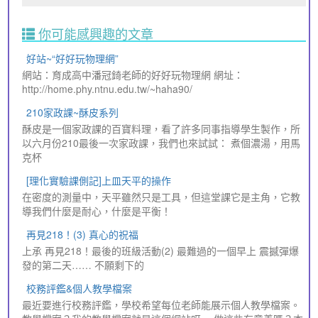
你可能感興趣的文章
好站~“好好玩物理網”
網站：育成高中潘冠錡老師的好好玩物理網 網址：
http://home.phy.ntnu.edu.tw/~haha90/
210家政課~酥皮系列
酥皮是一個家政課的百寶料理，看了許多同事指導學生製作，所
以六月份210最後一次家政課，我們也來試試： 煮個濃湯，用馬
克杯
[理化實驗課側記]上皿天平的操作
在密度的測量中，天平雖然只是工具，但這堂課它是主角，它教
導我們什麼是耐心，什麼是平衡！
再見218！(3) 真心的祝福
上承 再見218！最後的班級活動(2) 最難過的一個早上 震撼彈爆
發的第二天…… 不願剩下的
校務評鑑&個人教學檔案
最近要進行校務評鑑，學校希望每位老師能展示個人教學檔案。