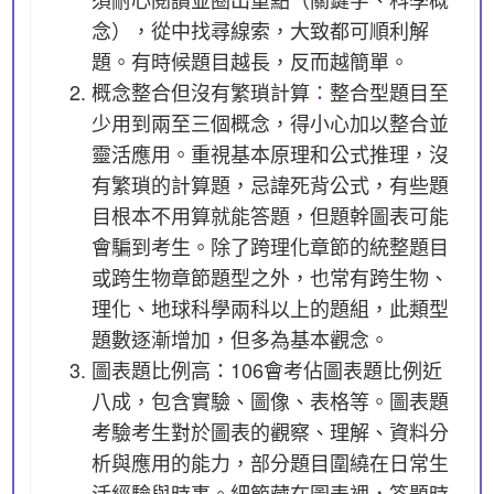
念），從中找尋線索，大致都可順利解
題。有時候題目越長，反而越簡單。
概念整合但沒有繁瑣計算
：
整合型題目至
少用到兩至三個概念，得小心加以整合並
靈活應用。重視基本原理和公式推理，沒
有繁瑣的計算題，忌諱死背公式，有些題
目根本不用算就能答題，但題幹圖表可能
會騙到考生。除了跨理化章節的統整題目
或跨生物章節題型之外，也常有跨生物、
理化、地球科學兩科以上的題組，此類型
題數逐漸增加，但多為基本觀念。
圖表題比例高：106會考佔圖表題比例近
八成，包含實驗、圖像、表格等。圖表題
考驗考生對於圖表的觀察、理解、資料分
析與應用的能力，部分題目圍繞在日常生
活經驗與時事。細節藏在圖表裡，答題時