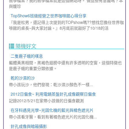
教學檔案？我的教學檔案就是這個網站呀。 做這些有意義嗎？本
與媛珍
TopShow6班級經營之世界咖啡館心得分享
『我是松男，還記得上次提到的TOPshow嗎??想找您擔任世界咖
啡館的桌長~與大家討論。』8月底前就敲好了10/18的活
隨機好文
二隻鹿子蛾的嘆息
軀體黃黑相間，黑褐色翅膀中還有許多透明的空窗，這個特徵也
是鹿子蛾的重要分類依據。
乾的沙濕的沙
帶小孩玩沙，他們發現：乾沙濕沙顏色不一樣...
2012日偏食~ 利用電鍋蒸盤針孔成像觀察日偏食
記錄2012/5/21在家帶小孩做的日偏食觀測
在牙科遇見光學~光固化機的藍光與橘色遮光片
帶小孩看牙醫，看到有著橘色遮光片的光固化機...
針孔成像與暗箱攝影