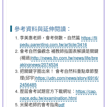
參考資料與延伸閱讀：
李美惠老師，會考倒數・自然篇
https://fli
pedu.parenting.com.tw/article/3416
會考自然偏觀念 補教師指圖表解讀是關鍵
(楊過)
http://news.ltn.com.tw/news/life/bre
akingnews/2074534
把關鍵字圈出來！ 會考自然科重點章節整
理(邱宇)
https://udn.com/news/story/6916/
2456485
歷屆會考試題官方下載網址：
https://cap.
nace.edu.tw/examination.html
米蘭老師的會考指南
pdf