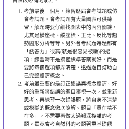
考前最後一個月，練習歷屆會考試題或仿
會考試題。會考試題有大量圖表可供練
習，解題時要仔細找圖表中的內容關鍵，
尤其是橫座標、縱座標、正比、反比等趨
勢圖形分析等等。另外會考試題每題都有
「誘答力」很高(就是很容易被騙)的選
項，練習時不是搞懂標準答案就好，而是
要將每個選項都弄清楚，透過題目幫助自
己完整釐清概念。
考前最重要的是訂正錯誤與概念釐清。好
好的重新將錯誤的題目審視一次，並重新
思考、再練習一次錯誤題，將自身不清楚
或模糊的概念徹底瞭解。題目「貴在精不
在多」，不需要再做太過艱深複雜的考
題。畢竟會考自然科的考題著重基礎觀