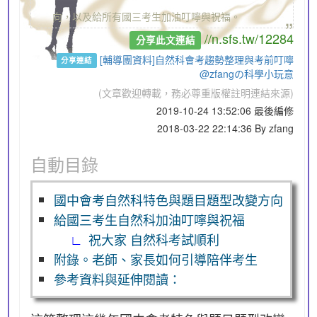
„
向，以及給所有國三考生加油叮嚀與祝福。
//n.sfs.tw/12284
分享此文連結
[輔導團資料]自然科會考趨勢整理與考前叮嚀
分享連結
@zfangの科學小玩意
(文章歡迎轉載，務必尊重版權註明連結來源)
2019-10-24 13:52:06 最後編修
2018-03-22 22:14:36 By zfang
自動目錄
國中會考自然科特色與題目題型改變方向
給國三考生自然科加油叮嚀與祝福
祝大家 自然科考試順利
附錄。老師、家長如何引導陪伴考生
參考資料與延伸閱讀：