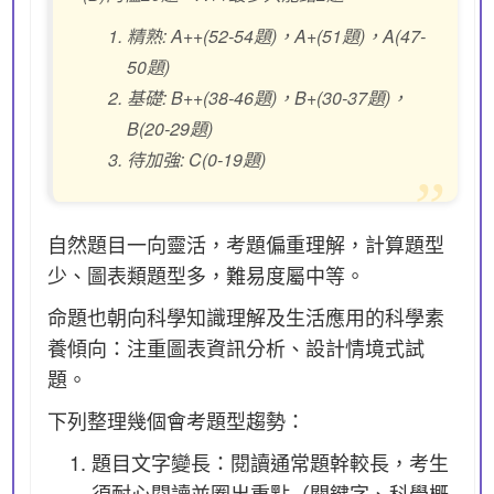
精熟: A++(52-54題)，A+(51題)，A(47-
50題)
基礎: B++(38-46題)，B+(30-37題)，
B(20-29題)
待加強: C(0-19題)
自然題目一向靈活，考題偏重理解，計算題型
少、圖表類題型多，難易度屬中等。
命題也朝向科學知識理解及生活應用的科學素
養傾向：注重圖表資訊分析、設計情境式試
題。
下列整理幾個會考題型趨勢：
題目文字變長：閱讀通常題幹較長，考生
須耐心閱讀並圈出重點（關鍵字、科學概