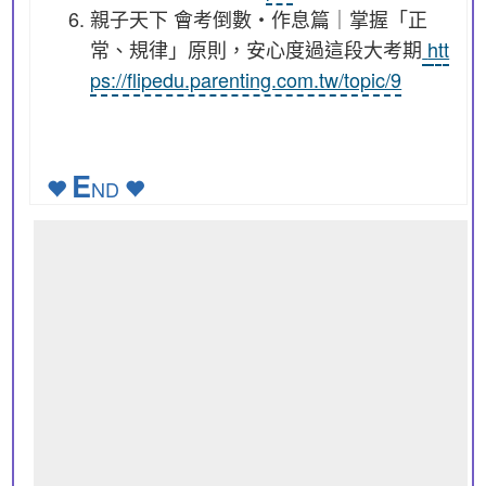
親子天下 會考倒數・作息篇｜掌握「正
常、規律」原則，安心度過這段大考期
htt
ps://flipedu.parenting.com.tw/topic/9
E
ND