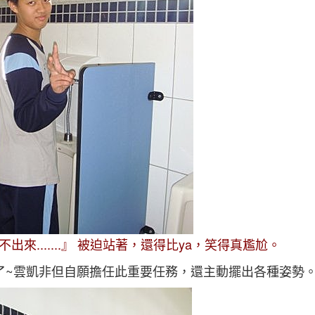
來.......』 被迫站著，還得比ya，笑得真尷尬。
了~雲凱非但自願擔任此重要任務，還主動擺出各種姿勢