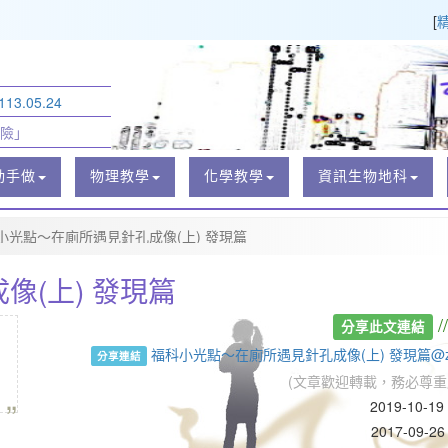
[
3.05.24
險」
動手做
物理教學
化學教學
資訊生物地科
小光點～在廁所遇見針孔成像(上) 發現篇
(上) 發現篇
/
分享此文連結
福科小光點～在廁所遇見針孔成像(上) 發現篇@z
分享連結
(文章歡迎轉載，務必尊重
„
2019-10-1
2017-09-26 