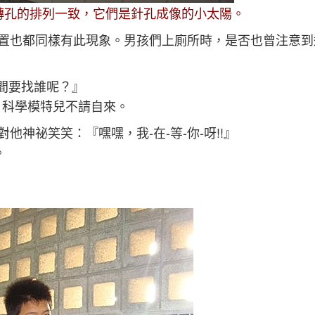
磚孔的排列一致，它們是針孔成像的小太陽。
置也都同樣有此現象。男孩們上廁所時，是否也曾注意到
間要找誰呢？』
哈！科學模特兒不請自來。
神祕笑笑：『嘿嘿，我-在-等-你-呀!!』
。