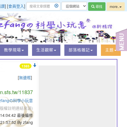
精讚
] [
會員登入
]
尋找
more..
教學現場
生活觀察
部落格雜記
主題
1385
[
無邊框
]
/n.sfs.tw/11837
fangの科學小玩意
版權註明連結來源)
9 14:04:42 最後編修
21:57:52 By zfang