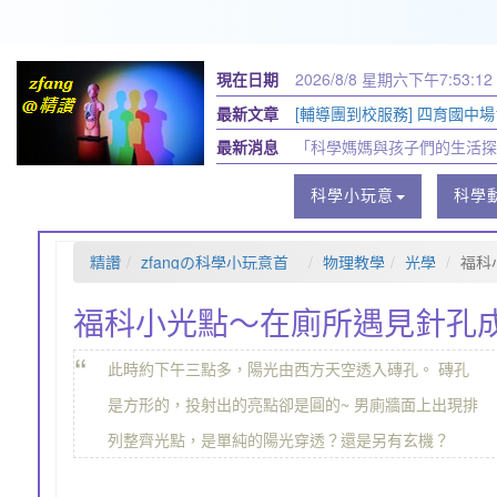
現在日期
2026/8/8 星期六
下午7:53:14
最新文章
[輔導團到校服務] 四育國中場11
最新消息
「科學媽媽與孩子們的生活探
科學小玩意
科學
精讚
zfangの科學小玩意首
物理教學
光學
福科
頁
福科小光點～在廁所遇見針孔成像
“
此時約下午三點多，陽光由西方天空透入磚孔。 磚孔
是方形的，投射出的亮點卻是圓的~ 男廁牆面上出現排
列整齊光點，是單純的陽光穿透？還是另有玄機？