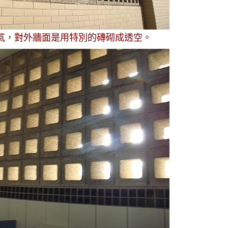
氣，對外牆面是用特別的磚砌成透空。