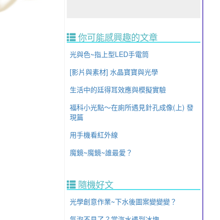
你可能感興趣的文章
光與色~指上型LED手電筒
[影片與素材] 水晶寶寶與光學
生活中的廷得耳效應與模擬實驗
福科小光點～在廁所遇見針孔成像(上) 發
現篇
用手機看紅外線
魔鏡~魔鏡~誰最愛？
隨機好文
光學創意作業~下水後圖案變變變？
氣泡不見了？當汽水遇到冰塊