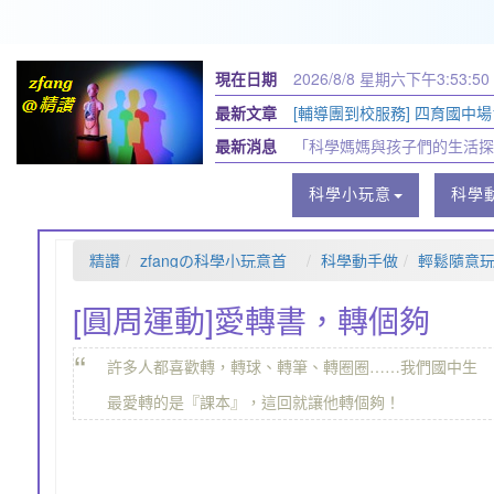
現在日期
2026/8/8 星期六
下午3:53:51
最新文章
[輔導團到校服務] 四育國中場11
最新消息
「科學媽媽與孩子們的生活探
科學小玩意
科學
精讚
zfangの科學小玩意首
科學動手做
輕鬆隨意
頁
[圓周運動]愛轉書，轉個夠
“
許多人都喜歡轉，轉球、轉筆、轉圈圈……我們國中生
最愛轉的是『課本』，這回就讓他轉個夠！