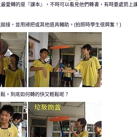
生最愛轉的是『課本』，不時可以看見他們轉書，有時要處罰上
拋接，並用掃把或其他道具輔助。(拍照時學生很興奮！)
輕鬆。到底如何轉的快又輕鬆呢？