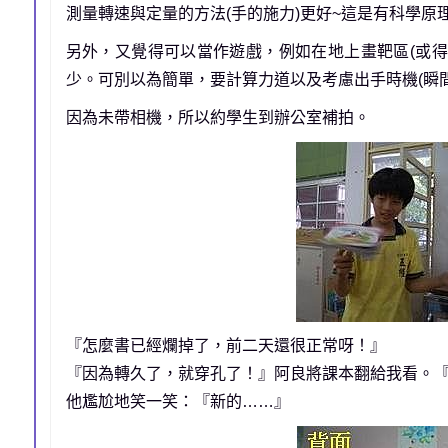
測量轉速與定量的方法(手的施力)更好~這是有科學原
另外，又覺得可以當作遊戲，例如在地上畫靶區(或得
少。可別以為簡單，要計算力道以及考慮出手時機(瞬
因為未帶相機，所以約學生到辦公室補拍。
『怎麼書已經爛掉了，前二天還很正常呀！』
『因為轉久了，就穿孔了！』阿良將課本翻給我看。
他尷尬地笑一笑：『新的……』