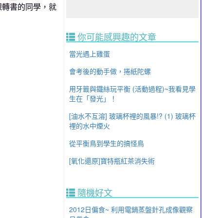
課轉書的同學，就
你可能感興趣的文章
當光遇上雞蛋
會考後的動手做，捲紙陀螺
用牙籤與鐵絲玩平衡 (活動過程)~我看見學
生在「發光」！
[油水不互溶] 玻璃杯裡的風暴!? (1) 玻璃杯
裡的水中煙火
從平衡鳥到學生的搞怪鳥
[氧化還原]寶特瓶紅茶消失術
隨機好文
2012日偏食~ 利用電鍋蒸盤針孔成像觀察