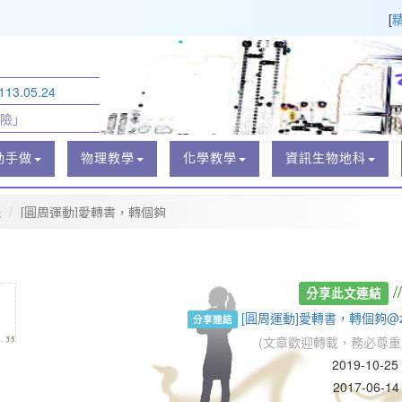
[
3.05.24
險」
動手做
物理教學
化學教學
資訊生物地科
玩
[圓周運動]愛轉書，轉個夠
/
分享此文連結
„
[圓周運動]愛轉書，轉個夠@z
分享連結
(文章歡迎轉載，務必尊重
2019-10-2
2017-06-14 