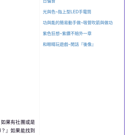
日偏食
光與色~指上型LED手電筒
功與能的簡易動手做~吸管吹箭與做功
紫色狂想~紫鑽不賠外一章
和眼睛玩遊戲~閒話『後像』
，如果有社團或是
轉？』如果能找到