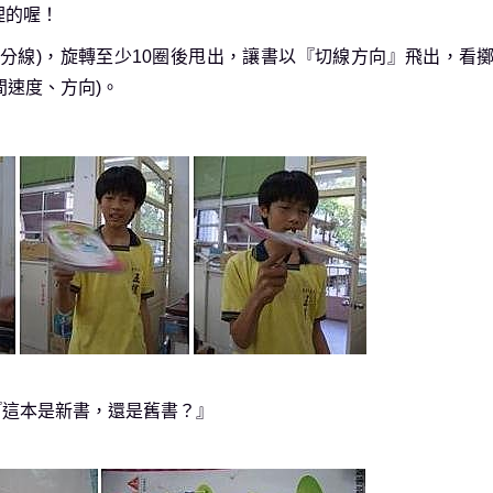
理的喔！
分線)，旋轉至少10圈後甩出，讓書以『切線方向』飛出，看
間速度、方向)。
『這本是新書，還是舊書？』