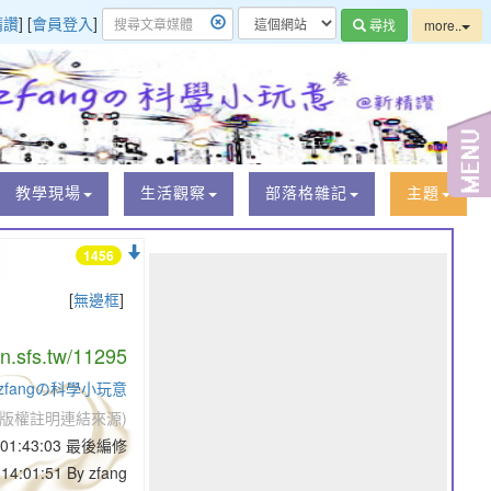
精讚
] [
會員登入
]
尋找
more..
教學現場
生活觀察
部落格雜記
主題
1456
[
無邊框
]
/n.sfs.tw/11295
fangの科學小玩意
版權註明連結來源)
5 01:43:03 最後編修
14:01:51 By zfang