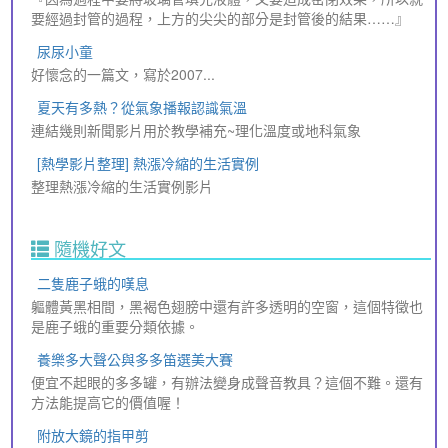
要經過封管的過程，上方的尖尖的部分是封管後的結果……』
尿尿小童
好懷念的一篇文，寫於2007...
夏天有多熱？從氣象播報認識氣溫
連結幾則新聞影片用於教學補充~理化溫度或地科氣象
[熱學影片整理] 熱漲冷縮的生活實例
整理熱漲冷縮的生活實例影片
隨機好文
二隻鹿子蛾的嘆息
軀體黃黑相間，黑褐色翅膀中還有許多透明的空窗，這個特徵也
是鹿子蛾的重要分類依據。
養樂多大聲公與多多笛選美大賽
便宜不起眼的多多罐，有辦法變身成聲音教具？這個不難。還有
方法能提高它的價值喔！
附放大鏡的指甲剪