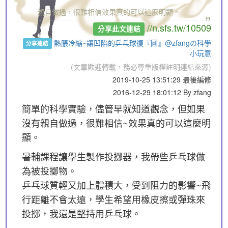
„
親自做過，很難相信效果真的可以這麼明顯。
//n.sfs.tw/10509
分享此文連結
熱脹冷縮~讓凹陷的乒乓球復『圓』@zfangの科學
分享連結
小玩意
(文章歡迎轉載，務必尊重版權註明連結來源)
2019-10-25 13:51:29 最後編修
2016-12-29 18:01:12 By zfang
簡單的科學實驗，儘管早就知道觀念，但如果
沒有親自做過，很難相信~效果真的可以這麼明
顯。
暑輔課程讓學生製作投擲器，我帶些乒乓球做
為被投擲物。
乒乓球質輕又加上體積大，受到阻力的影響~飛
行距離不會太遠，學生希望用橡皮擦或彈珠來
投擲，我還是堅持用乒乓球。