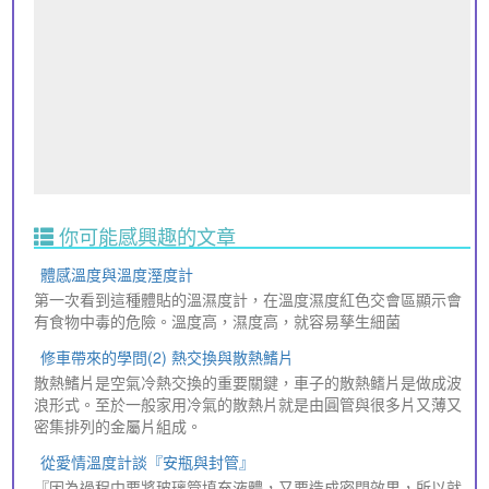
你可能感興趣的文章
體感溫度與溫度溼度計
第一次看到這種體貼的溫濕度計，在溫度濕度紅色交會區顯示會
有食物中毒的危險。溫度高，濕度高，就容易孳生細菌
修車帶來的學問(2) 熱交換與散熱鰭片
散熱鰭片是空氣冷熱交換的重要關鍵，車子的散熱鳍片是做成波
浪形式。至於一般家用冷氣的散熱片就是由圓管與很多片又薄又
密集排列的金屬片組成。
從愛情溫度計談『安瓶與封管』
『因為過程中要將玻璃管填充液體，又要造成密閉效果，所以就