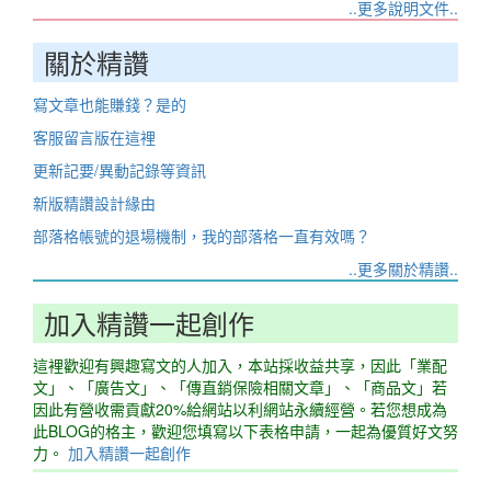
..更多說明文件..
關於精讚
寫文章也能賺錢？是的
客服留言版在這裡
更新記要/異動記錄等資訊
新版精讚設計緣由
部落格帳號的退場機制，我的部落格一直有效嗎？
..更多關於精讚..
加入精讚一起創作
這裡歡迎有興趣寫文的人加入，本站採收益共享，因此「業配
文」、「廣告文」、「傳直銷保險相關文章」、「商品文」若
因此有營收需貢獻20%給網站以利網站永續經營。若您想成為
此BLOG的格主，歡迎您填寫以下表格申請，一起為優質好文努
力。
加入精讚一起創作