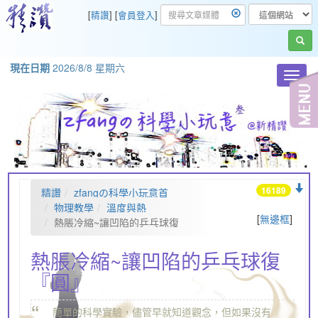
[
精讚
] [
會員登入
]
現在日期
2026/8/8 星期六
Toggl
navig
16189
精讚
zfangの科學小玩意首
頁
物理教學
溫度與熱
[
無邊框
]
熱脹冷縮~讓凹陷的乒乓球復
『圓』
熱脹冷縮~讓凹陷的乒乓球復
『圓』
“
簡單的科學實驗，儘管早就知道觀念，但如果沒有