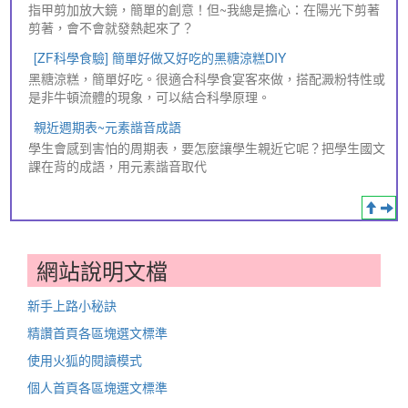
指甲剪加放大鏡，簡單的創意！但~我總是擔心：在陽光下剪著
剪著，會不會就發熱起來了？
[ZF科學食驗] 簡單好做又好吃的黑糖涼糕DIY
黑糖涼糕，簡單好吃。很適合科學食宴客來做，搭配澱粉特性或
是非牛頓流體的現象，可以結合科學原理。
親近週期表~元素諧音成語
學生會感到害怕的周期表，要怎麼讓學生親近它呢？把學生國文
課在背的成語，用元素諧音取代
網站說明文檔
新手上路小秘訣
精讚首頁各區塊選文標準
使用火狐的閱讀模式
個人首頁各區塊選文標準