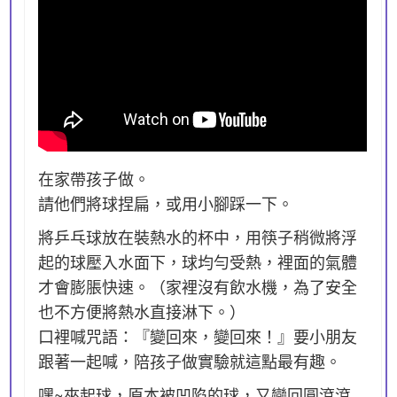
在家帶孩子做。
請他們將球捏扁，或用小腳踩一下。
將乒乓球放在裝熱水的杯中，用筷子稍微將浮
起的球壓入水面下，球均勻受熱，裡面的氣體
才會膨脹快速。（家裡沒有飲水機，為了安全
也不方便將熱水直接淋下。）
口裡喊咒語：『變回來，變回來！』要小朋友
跟著一起喊，陪孩子做實驗就這點最有趣。
嘿~夾起球，原本被凹陷的球，又變回圓滾滾