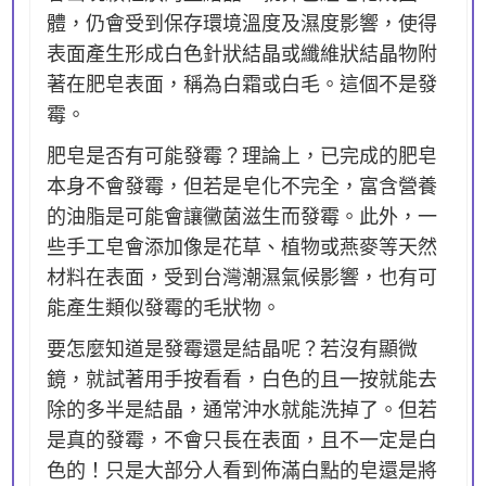
體，仍會受到保存環境溫度及濕度影響，使得
表面產生形成白色針狀結晶或纖維狀結晶物附
著在肥皂表面，稱為白霜或白毛。這個不是發
霉。
肥皂是否有可能發霉？理論上，已完成的肥皂
本身不會發霉，但若是皂化不完全，富含營養
的油脂是可能會讓黴菌滋生而發霉。此外，一
些手工皂會添加像是花草、植物或燕麥等天然
材料在表面，受到台灣潮濕氣候影響，也有可
能產生類似發霉的毛狀物。
要怎麼知道是發霉還是結晶呢？若沒有顯微
鏡，就試著用手按看看，白色的且一按就能去
除的多半是結晶，通常沖水就能洗掉了。但若
是真的發霉，不會只長在表面，且不一定是白
色的！只是大部分人看到佈滿白點的皂還是將