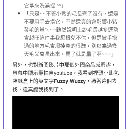
它拿來洗澡捏 ^^」
「只是~~不管小豬的毛長齊了沒有，還是
不要用手去摸它，不然還真的會影響小豬
發毛的量ㄟ~~雖然說明上說毛長越多運勢
會越旺這件事我壓根兒不信，但是被手摸
過的地方毛會塌掉真的很醜，別以為過幾
天毛又會長出來，扁了就是扁了啊~~~」
另外，也對新聞影片中那個外國商品感興趣，
螢幕中顯示翻拍自youtube，我看到裡頭小熊包
裝紙盒上的英文字
，憑著這個去
Fuzzy Wuzzy
找，還真讓我找到了。