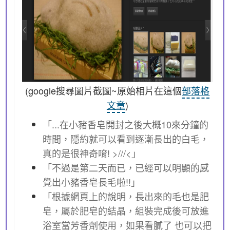
(google搜尋圖片截圖~原始相片在這個
部落格
文章
)
「...在小豬香皂開封之後大概10來分鐘的
時間，隱約就可以看到逐漸長出的白毛，
真的是很神奇唷! >///<」
「不過是第二天而已，已經可以明顯的感
覺出小豬香皂長毛啦!!」
「根據網頁上的說明，長出來的毛也是肥
皂，屬於肥皂的結晶，組裝完成後可放進
浴室當芳香劑使用，如果看膩了 也可以把