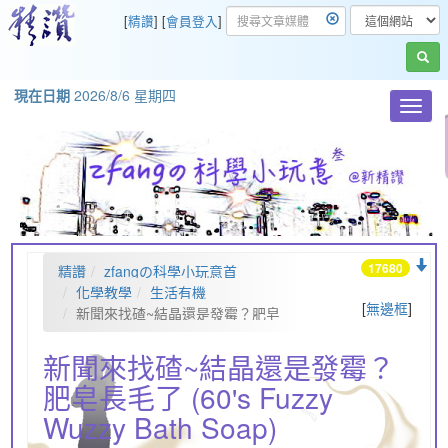
[
精讚
] [
會員登入
]
現在日期
2026/8/6 星期四
Toggl
navig
17680
精讚
zfangの科學小玩意首
頁
化學教學
生活有機
[
無邊框
]
新聞來找碴~結晶還是發霉？肥皂
長毛了 (60's Fuzzy Wuzzy Bath
Soap)
新聞來找碴~結晶還是發霉？
肥皂長毛了 (60's Fuzzy
Wuzzy Bath Soap)