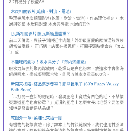
3D有機分子模型AR
木炭相關影片(乾餾、對流、電池)
整理幾段木炭相關影片(乾餾、對流、電池)，作為理化補充。 木
炭與乾餾 木炭與對流 木炭與導電 木炭的其他
[瓦斯相關影片]幫瓦斯桶量體重？
前二天傍晚，與孩子到附近牛肉麵店外帶最喜愛的酸辣湯餃與炒
飯當做晚餐。 正巧遇上店家在換瓦斯，打開接頭時還會有『ㄆㄥ
ˋ』或
不能吃的剉冰！吸水高分子『聚丙烯酸鈉』
吸水力超強的聚丙烯酸鈉，乾燥時是白色粉末，放進水中會像海
綿般吸水，變成凝膠聚合物，能吸收其本身重量800倍。
新聞來找碴~結晶還是發霉？肥皂長毛了 (60's Fuzzy Wuzzy
Bath Soap)
「…打開一盒新的肥皂時，發現肥皂上竟然有白色的毛，不禁懷
疑難道肥皂也會發霉？」光滑的肥皂上怎麼會長出毛髮？要怎麼
知道是發霉還是結晶呢？
乾餾外一章~菜脯也來插一腳
有機物的乾餾實驗，除了課本上的竹筷乾餾外，我們也用甘蔗渣
進行實驗，過程紀錄在甘蔗渣的乾餾實驗。學生對燒甘蔗渣似乎