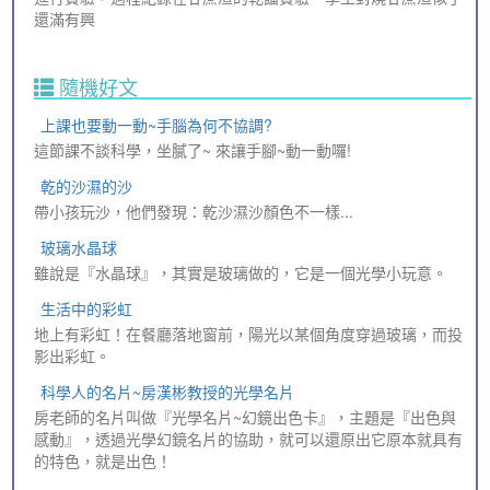
還滿有興
隨機好文
上課也要動一動~手腦為何不協調?
這節課不談科學，坐膩了~ 來讓手腳~動一動囉!
乾的沙濕的沙
帶小孩玩沙，他們發現：乾沙濕沙顏色不一樣...
玻璃水晶球
雖說是『水晶球』，其實是玻璃做的，它是一個光學小玩意。
生活中的彩虹
地上有彩虹！在餐廳落地窗前，陽光以某個角度穿過玻璃，而投
影出彩虹。
科學人的名片~房漢彬教授的光學名片
房老師的名片叫做『光學名片~幻鏡出色卡』，主題是『出色與
感動』，透過光學幻鏡名片的協助，就可以還原出它原本就具有
的特色，就是出色！