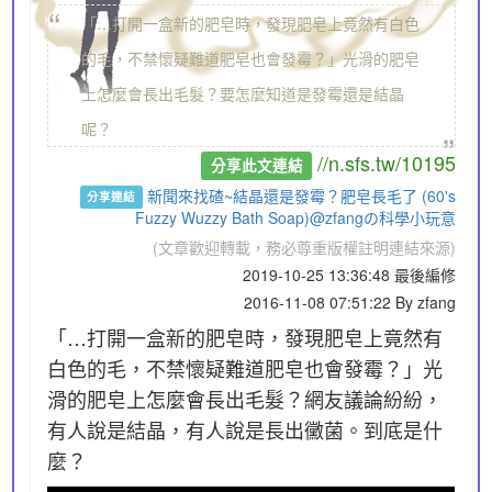
“
「…打開一盒新的肥皂時，發現肥皂上竟然有白色
的毛，不禁懷疑難道肥皂也會發霉？」光滑的肥皂
上怎麼會長出毛髮？要怎麼知道是發霉還是結晶
„
呢？
//n.sfs.tw/10195
分享此文連結
新聞來找碴~結晶還是發霉？肥皂長毛了 (60's
分享連結
Fuzzy Wuzzy Bath Soap)@zfangの科學小玩意
(文章歡迎轉載，務必尊重版權註明連結來源)
2019-10-25 13:36:48 最後編修
2016-11-08 07:51:22 By zfang
「…打開一盒新的肥皂時，發現肥皂上竟然有
白色的毛，不禁懷疑難道肥皂也會發霉？」光
滑的肥皂上怎麼會長出毛髮？網友議論紛紛，
有人說是結晶，有人說是長出黴菌。到底是什
麼？