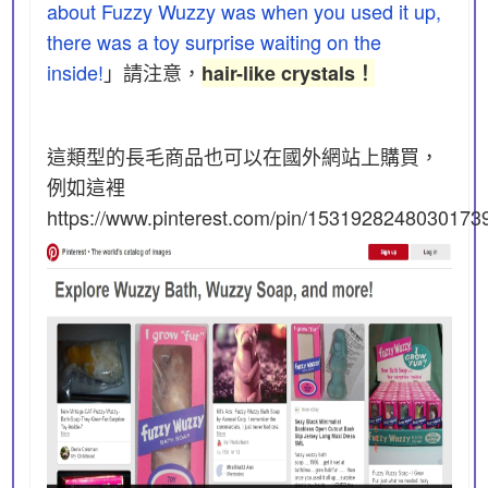
about Fuzzy Wuzzy was when you used it up,
there was a toy surprise waiting on the
inside!
」請注意，
hair-like crystals！
這類型的長毛商品也可以在國外網站上購買，
例如這裡
https://www.pinterest.com/pin/153192824803017