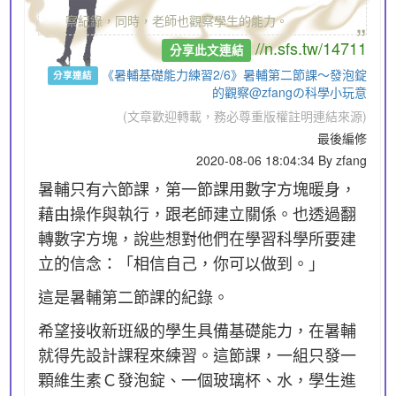
„
察紀錄，同時，老師也觀察學生的能力。
//n.sfs.tw/14711
分享此文連結
《暑輔基礎能力練習2/6》暑輔第二節課～發泡錠
分享連結
的觀察@zfangの科學小玩意
(文章歡迎轉載，務必尊重版權註明連結來源)
最後編修
2020-08-06 18:04:34 By zfang
暑輔只有六節課，第一節課用數字方塊暖身，
藉由操作與執行，跟老師建立關係。也透過翻
轉數字方塊，說些想對他們在學習科學所要建
立的信念：「相信自己，你可以做到。」
這是暑輔第二節課的紀錄。
希望接收新班級的學生具備基礎能力，在暑輔
就得先設計課程來練習。這節課，一組只發一
顆維生素Ｃ發泡錠、一個玻璃杯、水，學生進