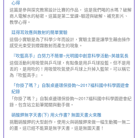
心得
這篇是參與探究教案設計比賽的作品， 這是我們喝的水嗎？破解
商人電解水的秘密。這篇是第二堂課~驗證與破解、補充影片、
教學心得。
廷得耳效應與散射的簡單實驗
這個小實驗是為了科學少年而設計，實驗主要是讓學生藉由操作
感受光束受到煙霧散射而產生的現象。
『吹籃高手』白努力不簡單~光明國中創意科學活動~英雄氣長
這個活動利用吸管與乒乓球，有點像是用乒乓球投籃，但不是用
丟的，是用吹的！用吸管吹氣使乒乓球上升掉入籃架，可以稱它
為『吹籃高手』。
「你掛了嗎？」自製桌邊環保掛鉤～2017福科國中科學園遊會
紀錄
「你掛了嗎？」自製桌邊環保掛鉤～2017福科國中科學園遊會紀
錄，包含站立鉛筆闖關與動手做。
硝酸鉀無字天書(下) 用火作畫? 無圖天畫火來雕
挑戰硝酸鉀的大型創作，使用火與硝酸鉀來做一幅生動獨一無二
的畫。這已經不能算是無字天書，這是無圖天畫！