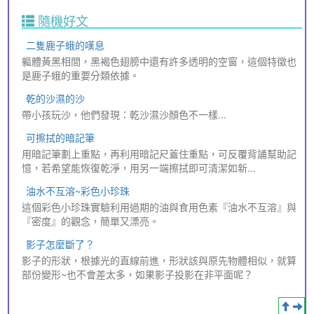
隨機好文
二隻鹿子蛾的嘆息
軀體黃黑相間，黑褐色翅膀中還有許多透明的空窗，這個特徵也
是鹿子蛾的重要分類依據。
乾的沙濕的沙
帶小孩玩沙，他們發現：乾沙濕沙顏色不一樣...
可擦拭的暗記筆
用暗記筆劃上重點，再利用暗記尺蓋住重點，可反覆背誦幫助記
憶，若希望能恢復乾淨，用另一端擦拭即可清潔如新...
油水不互溶~彩色小珍珠
這個彩色小珍珠實驗利用過期的油與食用色素『油水不互溶』與
『密度』的觀念，簡單又漂亮。
影子怎麼斷了？
影子的形狀，根據光的直線前進，形狀該與原先物體相似，就算
部份變形~也不會差太多，如果影子投影在非平面呢？