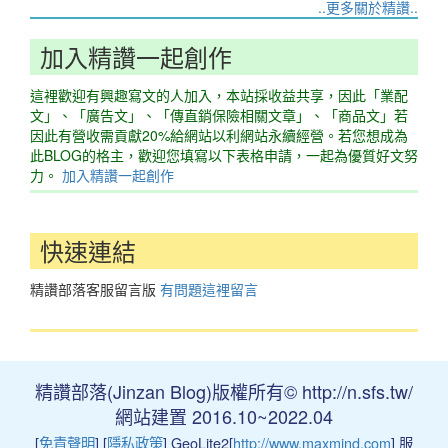
..更多關於精讚..
加入精讚一起創作
這裡歡迎有興趣寫文的人加入，本站採收益共享，因此「業配
文」、「廣告文」、「傳直銷保險相關文章」、「商品文」若
因此有營收需貢獻20%給網站以利網站永續經營。若您想成為
此BLOG的格主，歡迎您填寫以下表格申請，一起為優質好文努
力。
加入精讚一起創作
快速連結
精讚部落客服留言版
有問題這裡留言
精讚部落(Jinzan Blog)版權所有© http://n.sfs.tw/
網站建置 2016.10~2022.04
[
免責聲明
] [
隱私政策
] GeoLite2[
http://www.maxmind.com
] 服