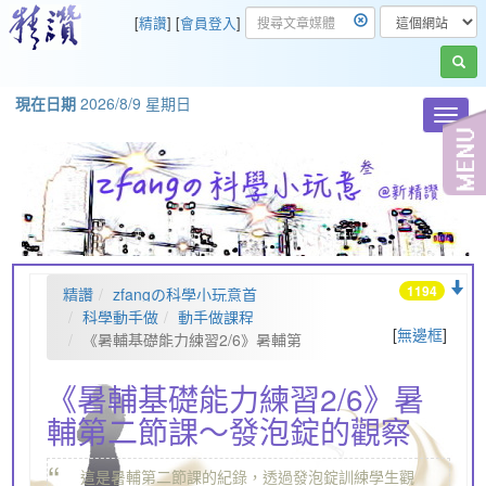
[
精讚
] [
會員登入
]
現在日期
2026/8/9 星期日
Toggl
navig
1194
精讚
zfangの科學小玩意首
頁
科學動手做
動手做課程
[
無邊框
]
《暑輔基礎能力練習2/6》暑輔第
二節課～發泡錠的觀察
《暑輔基礎能力練習2/6》暑
輔第二節課～發泡錠的觀察
“
這是暑輔第二節課的紀錄，透過發泡錠訓練學生觀